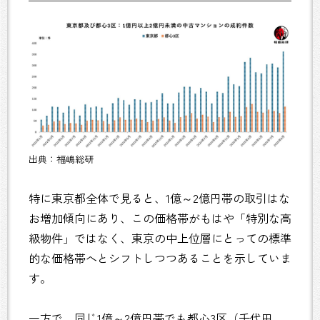
出典：福嶋総研
特に東京都全体で見ると、1億～2億円帯の取引はな
お増加傾向にあり、この価格帯がもはや「特別な高
級物件」ではなく、東京の中上位層にとっての標準
的な価格帯へとシフトしつつあることを示していま
す。
一方で、同じ1億～2億円帯でも都心3区（千代田