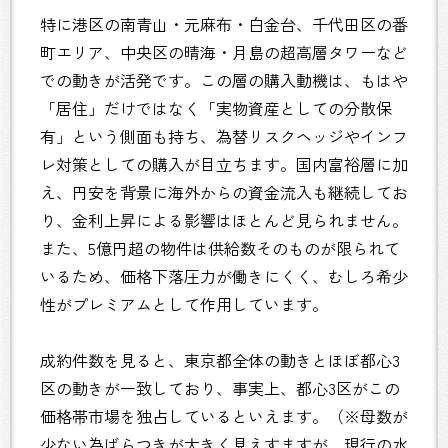
特に港区の南青山・元麻布・白金台、千代田区の番
町エリア、中央区の晴海・月島の超高層タワーなど
での動きが活発です。この層の購入動機は、もはや
「居住」だけではなく「実物資産としての分散保
有」という側面も持ち、為替リスクヘッジやインフ
レ対策としての購入が目立ちます。国内富裕層に加
え、円安を背景に海外からの資金流入も継続してお
り、金利上昇による影響はほとんど見られません。
また、5億円超の物件は供給数そのものが限られて
いるため、価格下落圧力が働きにくく、むしろ希少
性がプレミアムとして作用しています。
成約件数を見ると、東京都全体の動きとほぼ都心3
区の動きが一致しており、事実上、都心3区がこの
価格帯市場を独占しているといえます。（※母数が
少ない為ばらつきが大きく見えすますが、現行の水