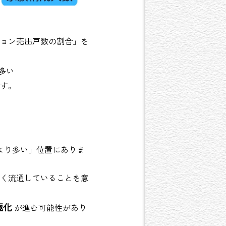
ョン売出戸数の割合」を
多い
す。
より多い」位置にありま
く流通していることを意
極化
が進む可能性があり