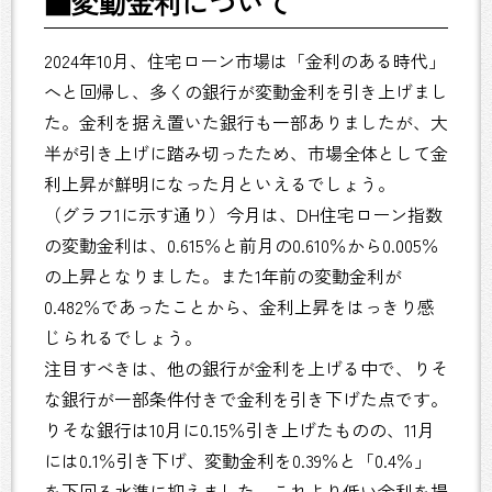
■変動金利について
2024年10月、住宅ローン市場は「金利のある時代」
へと回帰し、多くの銀行が変動金利を引き上げまし
た。金利を据え置いた銀行も一部ありましたが、大
半が引き上げに踏み切ったため、市場全体として金
利上昇が鮮明になった月といえるでしょう。
（グラフ1に示す通り）今月は、DH住宅ローン指数
の変動金利は、0.615％と前月の0.610％から0.005％
の上昇となりました。また1年前の変動金利が
0.482％であったことから、金利上昇をはっきり感
じられるでしょう。
注目すべきは、他の銀行が金利を上げる中で、りそ
な銀行が一部条件付きで金利を引き下げた点です。
りそな銀行は10月に0.15％引き上げたものの、11月
には0.1％引き下げ、変動金利を0.39％と「0.4％」
を下回る水準に抑えました。これより低い金利を提