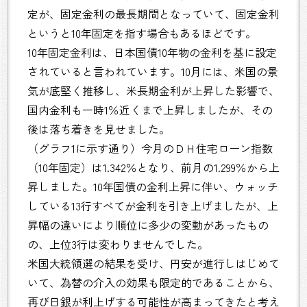
定が、固定金利の最長期間となっていて、固定金利
というと10年固定を指す場合もあるほどです。
10年固定金利は、日本国債10年物の金利を基に設定
されていると言われています。10月には、米国の景
気が底堅く推移し、米長期金利が上昇した影響で、
国内金利も一時1％近くまで上昇しましたが、その
後は落ち着きを見せました。
（グラフ1に示す通り）今月のＤＨ住宅ローン指数
（10年固定）は1.342％となり、前月の1.299％から上
昇しました。10年国債の金利上昇に伴い、ウォッチ
している13行すべてが金利を引き上げましたが、上
昇幅の違いにより順位に多少の変動があったもの
の、上位3行は変わりませんでした。
米国大統領選の結果を受け、円安が進行しはじめて
いて、為替の介入の効果も限定的であることから、
再び日銀が利上げする可能性が高まってきたと考え