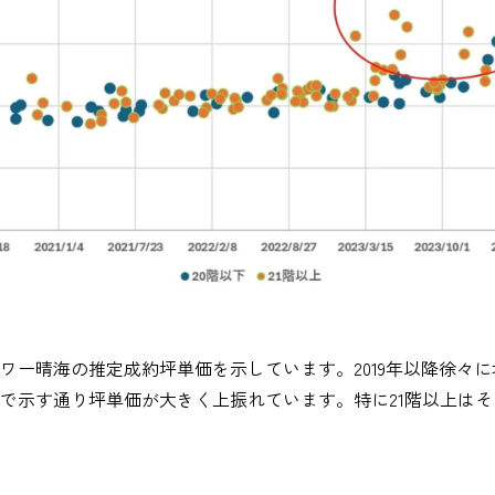
ワー晴海の推定成約坪単価を示しています。2019年以降徐々
赤枠で示す通り坪単価が大きく上振れています。特に21階以上は