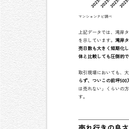
マンションナビ調べ
上記データでは、湾岸タ
を示しています。
湾岸タ
売日数も大きく短期化し
体と比較しても圧倒的
取引現場においても、大
らず、ついこの前坪50
は売れない」くらいの方
す。
売れ行きの良さ